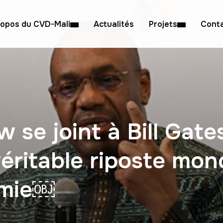
ropos du CVD-Mali
Actualités
Projets
Cont
 se joint à Bill Gate
ritable riposte mond
émie￼