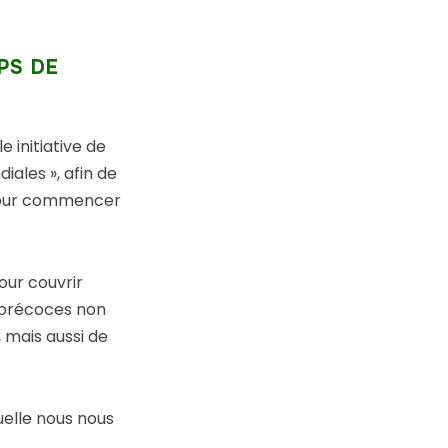
PS DE
 initiative de
ales », afin de
 pour commencer
our couvrir
 précoces non
 mais aussi de
uelle nous nous