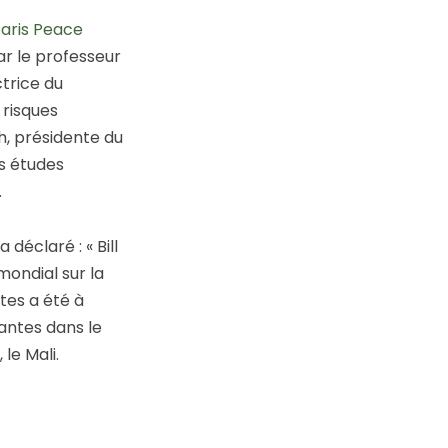
aris Peace
par le professeur
ctrice du
risques
ch, présidente du
s études
.
déclaré : « Bill
ondial sur la
tes a été à
antes dans le
le Mali.