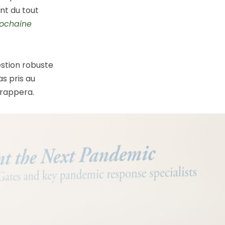
nt du tout
rochaine
estion robuste
s pris au
frappera.