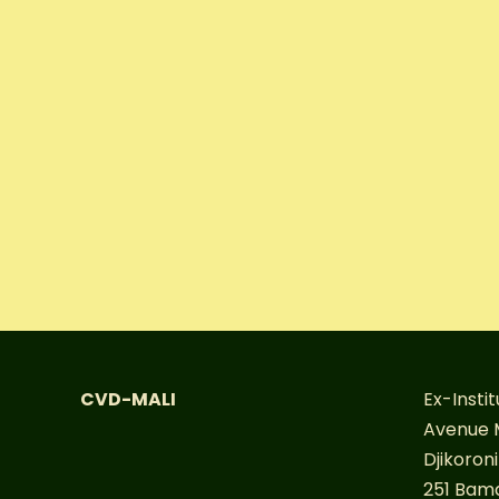
CVD-MALI
Ex-Insti
Avenue 
Djikoron
251 Bam