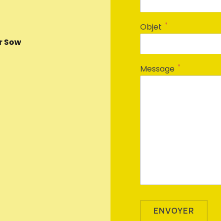
*
Objet
ur Sow
*
Message