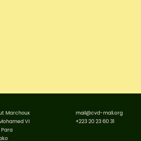
tut Marchoux
mail@cvd-mali.org
Mohamed VI
+223 20 23 60 31
i Para
ako