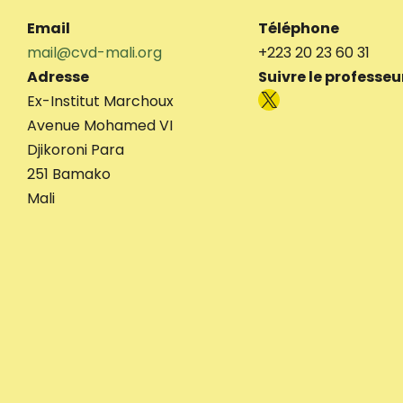
Email
Téléphone
mail@cvd-mali.org
+223 20 23 60 31
Adresse
Suivre le professe
X
Ex-Institut Marchoux
Avenue Mohamed VI
Djikoroni Para
251 Bamako
Mali