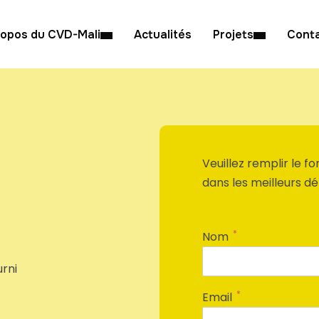
ropos du CVD-Mali
Actualités
Projets
Cont
Veuillez remplir le 
dans les meilleurs dél
*
Nom
urni
*
Email