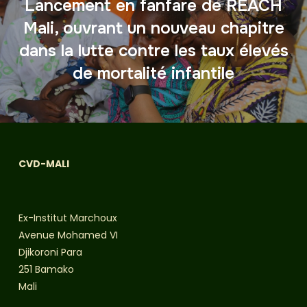
Lancement en fanfare de REACH
Mali, ouvrant un nouveau chapitre
dans la lutte contre les taux élevés
de mortalité infantile
CVD-MALI
Ex-Institut Marchoux
Avenue Mohamed VI
Djikoroni Para
251 Bamako
Mali