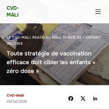
CVD-
BASCU
MALI
LE CVD-MALI
,
REACH AU MALI
,
SURVIE DE L'ENFANT
,
VACCINS
Toute stratégie de vaccination
efficace doit cibler les enfants «
zéro dose »
CVD-Mali
29/04/2026