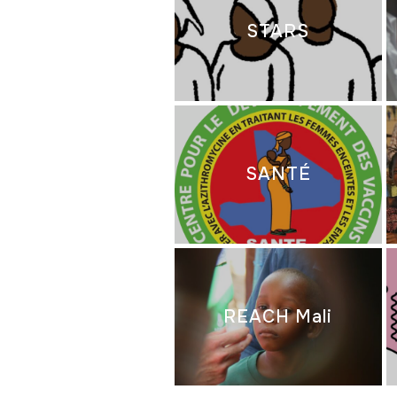
STARS
SANTÉ
REACH Mali