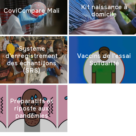
Kit naissance à
CoviCompare Mali
domicile
Système
d’enregistrement
Vaccins de l’essai
des échantillons
Solidarité
(SRS)
Préparatifs et
riposte aux
pandémies